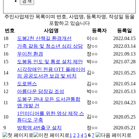
주민사업제안 목록이며 번호, 사업명, 등록자명, 작성일 등을
포함하고 있습니다
번호
사업명
등록자
등록일
18
도봉2천 산책길 환경개선
이○○
2022.04.15
17
가족 갈등 및 청소년 심리 상담
장○○
2022.03.14
16
우이천 환경
정○○
2021.09.13
15
도봉동 인도 및 통로 설치 제안
박○○
2021.07.28
시각장애인 전용 OTT 플레이어
김○
14
2021.05.25
의 공공도서관 보급 및 비치
13
도로펜스
김○○
2021.05.14
12
아름다운 담장길 조성
박○○
2021.05.13
도봉구 관내 모든 도서관통합
정○○
11
2021.04.23
앱 개발 건
1인미디어를 위한 영상 제작 스
김○○
10
2020.05.25
튜디오 구축
9
방학역 4번출구 설치
정○○
2020.05.21
1
2
3
4
5
6
7