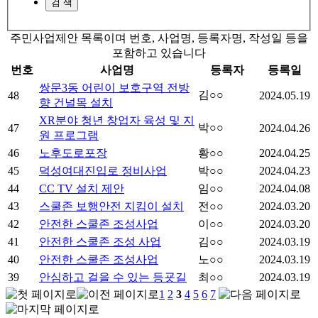
주민사업제안 목록이며 번호, 사업명, 등록자명, 작성일 등을
포함하고 있습니다
번호
사업명
등록자
등록일
쌍문3동 어린이 보호구역 전방
김○○
48
2024.05.19
향 건널목 설치
XR분야 청년 창업자 육성 및 지
박○○
47
2024.04.26
원 프로그램
46
노후도로포장
황○○
2024.04.25
45
덕성여대진입로 정비사업
박○○
2024.04.23
44
CC TV 설치 제안
임○○
2024.04.08
43
스쿨존 보행안전 지킴이 설치
전○○
2024.03.20
42
안전한 스쿨존 조성사업
이○○
2024.03.20
41
안전한 스쿨존 조성 사업
김○○
2024.03.19
40
안전한 스쿨존 조성사업
노○○
2024.03.19
39
안심하고 걸을 수 있는 등굣길
최○○
2024.03.19
1
2
3
4
5
6
7