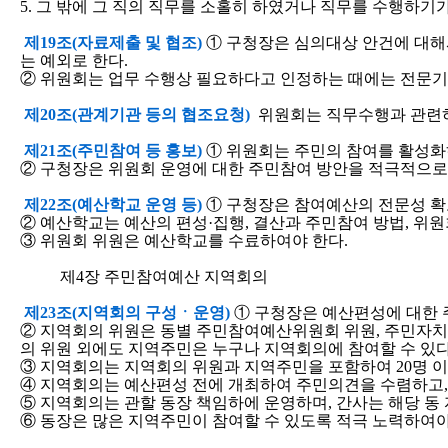
5. 그 밖에 그 직의 직무를 소홀히 하였거나 직무를 수행하기
제19조(자료제출 및 협조)
① 구청장은 심의대상 안건에 대해서
는 예외로 한다.
② 위원회는 업무 수행상 필요하다고 인정하는 때에는 전문기관
제20조(관계기관 등의 협조요청)
위원회는 직무수행과 관련하
제21조(주민참여 등 홍보)
① 위원회는 주민의 참여를 활성화
② 구청장은 위원회 운영에 대한 주민참여 방안을 적극적으로
제22조(예산학교 운영 등)
① 구청장은 참여예산의 전문성 확
② 예산학교는 예산의 편성·집행, 결산과 주민참여 방법, 위원
③ 위원회 위원은 예산학교를 수료하여야 한다.
제4장 주민참여예산 지역회의
제23조(지역회의 구성ㆍ운영)
① 구청장은 예산편성에 대한 
② 지역회의 위원은 동별 주민참여예산위원회 위원, 주민자치회 
의 위원 외에도 지역주민은 누구나 지역회의에 참여할 수 있다
③ 지역회의는 지역회의 위원과 지역주민을 포함하여 20명 이
④ 지역회의는 예산편성 전에 개최하여 주민의견을 수렴하고,
⑤ 지역회의는 관할 동장 책임하에 운영하며, 간사는 해당 동
⑥ 동장은 많은 지역주민이 참여할 수 있도록 적극 노력하여야