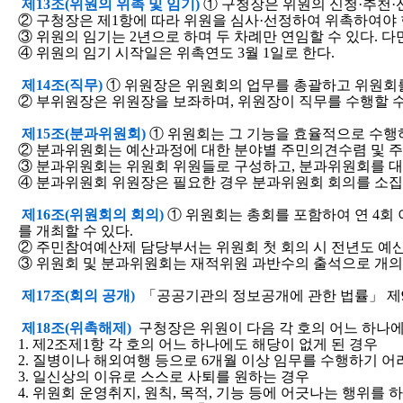
제13조(위원의 위촉 및 임기)
① 구청장은 위원의 신청·추천·선
② 구청장은 제1항에 따라 위원을 심사·선정하여 위촉하여야 
③ 위원의 임기는 2년으로 하며 두 차례만 연임할 수 있다. 
④ 위원의 임기 시작일은 위촉연도 3월 1일로 한다.
제14조(직무)
① 위원장은 위원회의 업무를 총괄하고 위원회
② 부위원장은 위원장을 보좌하며, 위원장이 직무를 수행할 수
제15조(분과위원회)
① 위원회는 그 기능을 효율적으로 수행하
② 분과위원회는 예산과정에 대한 분야별 주민의견수렴 및 
③ 분과위원회는 위원회 위원들로 구성하고, 분과위원회를 대
④ 분과위원회 위원장은 필요한 경우 분과위원회 회의를 소집할
제16조(위원회의 회의)
① 위원회는 총회를 포함하여 연 4회
를 개최할 수 있다.
② 주민참여예산제 담당부서는 위원회 첫 회의 시 전년도 예
③ 위원회 및 분과위원회는 재적위원 과반수의 출석으로 개의
제17조(회의 공개)
「공공기관의 정보공개에 관한 법률」 제9조
제18조(위촉해제)
구청장은 위원이 다음 각 호의 어느 하나에
1. 제2조제1항 각 호의 어느 하나에도 해당이 없게 된 경우
2. 질병이나 해외여행 등으로 6개월 이상 임무를 수행하기 어
3. 일신상의 이유로 스스로 사퇴를 원하는 경우
4. 위원회 운영취지, 원칙, 목적, 기능 등에 어긋나는 행위를 